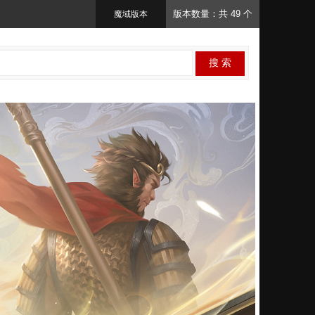
版本数量：共 49 个
魔域版本
搜 索