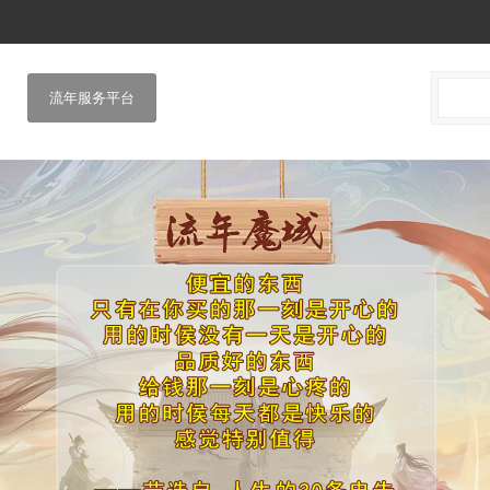
流年服务平台