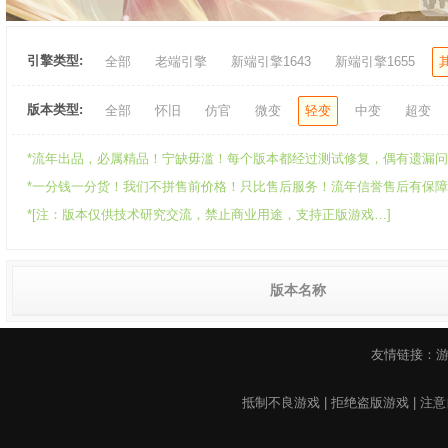
引擎类型:
全部
老端引擎
新端引擎1643
新端引擎1655
版本类型:
全部
怀旧
仿官
微变
轻变
中变
超变
*流年出品，必属精品！宁缺毋滥！每个版本都经过测试修复，偶有遗漏问题
*一分钱一分货！我们不拼售前价格！只比售后服务！流年信誉售后有保障！可承
*[注：版本仅供技术研究交流，禁止商业用途，支持正版游戏…]
版本名称
友情链接：
抵制不良游戏 | 拒绝盗版游戏 | 注意