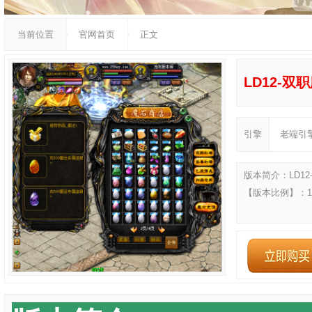
当前位置
官网首页
正文
LD12-双
引擎
老端引
版本简介：LD1
【版本比例】：1